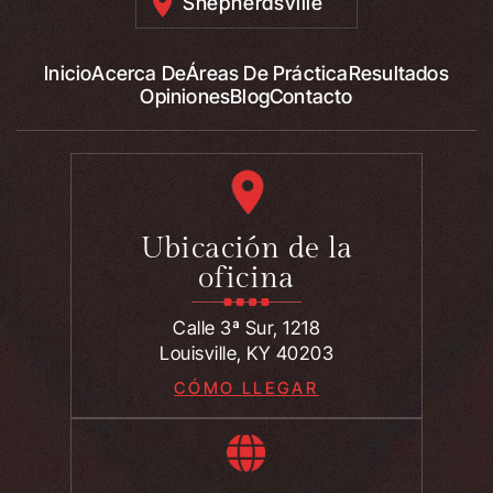
Shepherdsville
Inicio
Acerca De
Áreas De Práctica
Resultados
Opiniones
Blog
Contacto
Ubicación de la
oficina
Calle 3ª Sur, 1218
Louisville, KY 40203
CÓMO LLEGAR