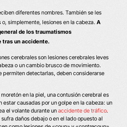
reciben diferentes nombres. También se les
 o, simplemente, lesiones en la cabeza.
A
general de los traumatismos
 tras un accidente.
nes cerebrales son lesiones cerebrales leves
cabeza o un cambio brusco de movimiento.
 permiten detectarlas, deben considerarse
n moretón en la piel, una contusión cerebral es
n estar causadas por un golpe en la cabeza: un
a el volante durante un
accidente de tráfico
.
 sufra daños debajo o en el lado opuesto al
ocen como lesiones de «coup» y «contrecoup».