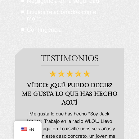
Negligencia en la seguridad
Litigios relacionados con el
moho
Contingencia
TESTIMONIOS
BLES!
VÍDEO: ¿QUÉ PUEDO DECIR?
VÍ
ME GUSTA LO QUE HAS HECHO
e encargó
AQUÍ
as y dudas
Muy satis
personas
Office h
Me gusta lo que has hecho “Soy Jack
 fueron
cuando ib
McKay. Trabajo en la radio WLOU. Llevo
les. Mi
del veh
viviendo aquí en Louisville unos seis años y
EN
ste año y
resul
medio. En este caso concreto, un joven me