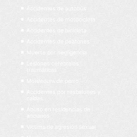
Accidentes de autobús
Accidentes de motocicleta
Accidentes de bicicleta
Accidentes de peatones
Muerte por negligencia
Lesiones cerebrales
traumáticas
Mordedura de perro
Accidentes por resbalones y
caídas
Abuso en residencias de
ancianos
Víctima de agresión sexual