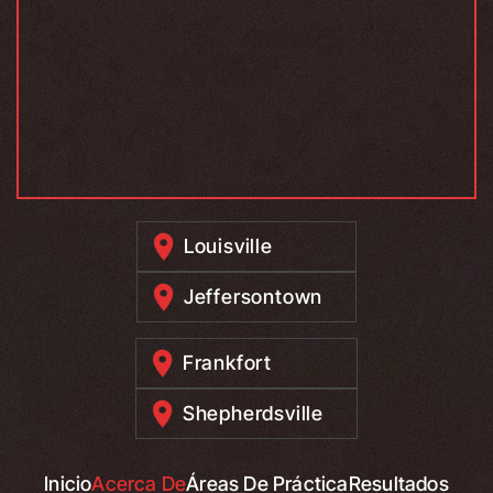
Louisville
Jeffersontown
Frankfort
Shepherdsville
Inicio
Acerca De
Áreas De Práctica
Resultados