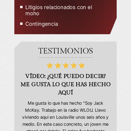
Litigios relacionados con el
moho
Contingencia
TESTIMONIOS
BLES!
VÍDEO: ¿QUÉ PUEDO DECIR?
VÍ
ME GUSTA LO QUE HAS HECHO
e encargó
AQUÍ
as y dudas
Muy satis
personas
Office h
Me gusta lo que has hecho “Soy Jack
 fueron
cuando ib
McKay. Trabajo en la radio WLOU. Llevo
les. Mi
del veh
viviendo aquí en Louisville unos seis años y
ste año y
resul
medio. En este caso concreto, un joven me
aravilloso
tuvimos