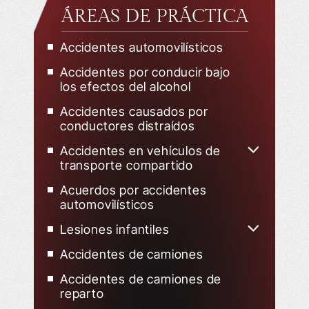
ÁREAS DE PRÁCTICA
Accidentes automovilísticos
Accidentes por conducir bajo
los efectos del alcohol
Accidentes causados por
conductores distraídos
Accidentes en vehículos de
transporte compartido
Accidentes de Uber
Acuerdos por accidentes
automovilísticos
Accidentes de Lyft
Lesiones infantiles
Niño herido en un accidente de
Accidentes de camiones
tráfico
Accidentes de camiones de
reparto