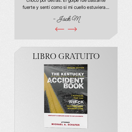
chocó por detrás. El golpe fue bastante
 agradezco
exp
fuerte y sentí como si mi cuello estuviera…
. Cada vez
- Marr
- Jack M
LIBRO GRATUITO