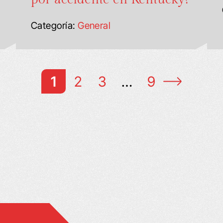
Categoría:
General
1
2
3
…
9