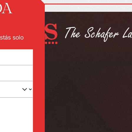
DA
stás solo