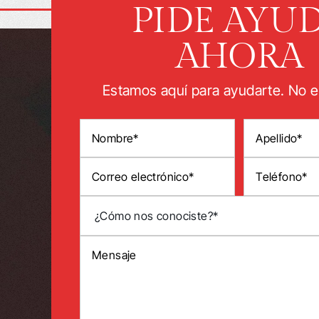
PIDE AYU
AHORA
Estamos aquí para ayudarte. No e