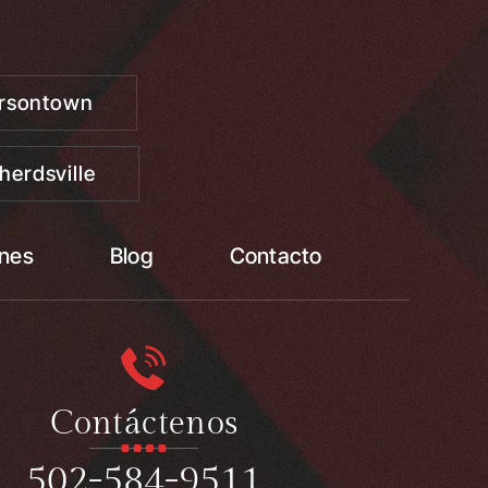
ersontown
herdsville
ones
Blog
Contacto
Contáctenos
502-584-9511