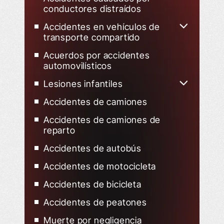
conductores distraídos
Accidentes en vehículos de
transporte compartido
Accidentes de Uber
Acuerdos por accidentes
automovilísticos
Accidentes de Lyft
Lesiones infantiles
Niño herido en un accidente de
Accidentes de camiones
tráfico
Accidentes de camiones de
reparto
Accidentes de autobús
Accidentes de motocicleta
Accidentes de bicicleta
Accidentes de peatones
Muerte por negligencia