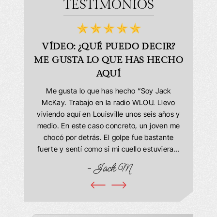
TESTIMONIOS
BLES!
VÍDEO: ¿QUÉ PUEDO DECIR?
VÍ
ME GUSTA LO QUE HAS HECHO
e encargó
AQUÍ
as y dudas
Muy satis
personas
Office h
Me gusta lo que has hecho “Soy Jack
 fueron
cuando ib
McKay. Trabajo en la radio WLOU. Llevo
les. Mi
del veh
viviendo aquí en Louisville unos seis años y
ste año y
resul
medio. En este caso concreto, un joven me
aravilloso
tuvimos
chocó por detrás. El golpe fue bastante
 agradezco
exp
fuerte y sentí como si mi cuello estuviera…
. Cada vez
- Marr
- Jack M