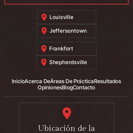
Louisville
Jeffersontown
Frankfort
Shepherdsville
Inicio
Acerca De
Áreas De Práctica
Resultados
Opiniones
Blog
Contacto
Ubicación de la