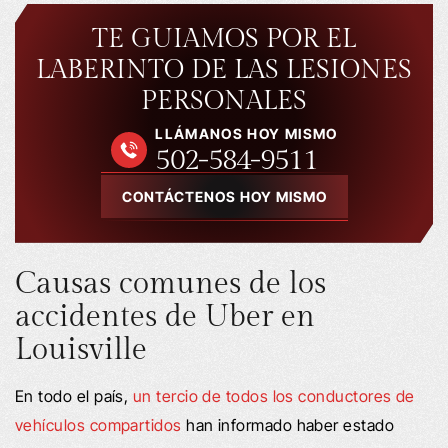
TE GUIAMOS POR EL
LABERINTO DE LAS LESIONES
PERSONALES
LLÁMANOS HOY MISMO
502-584-9511
CONTÁCTENOS HOY MISMO
Causas comunes de los
accidentes de Uber en
Louisville
En todo el país,
un tercio de todos los conductores de
vehículos compartidos
han informado haber estado