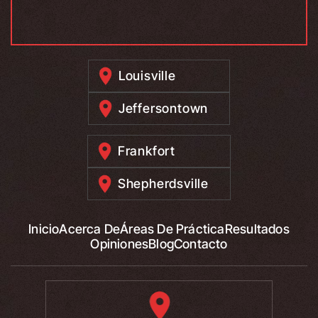
Louisville
Jeffersontown
Frankfort
Shepherdsville
Inicio
Acerca De
Áreas De Práctica
Resultados
Opiniones
Blog
Contacto