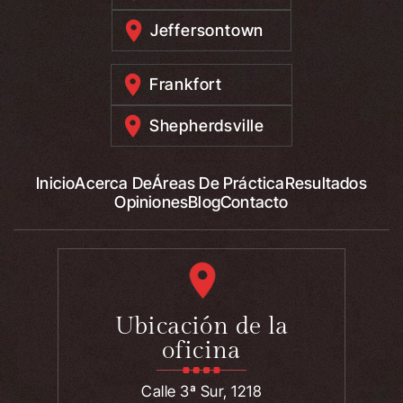
Jeffersontown
Frankfort
Shepherdsville
Inicio
Acerca De
Áreas De Práctica
Resultados
Opiniones
Blog
Contacto
Ubicación de la
oficina
Calle 3ª Sur, 1218