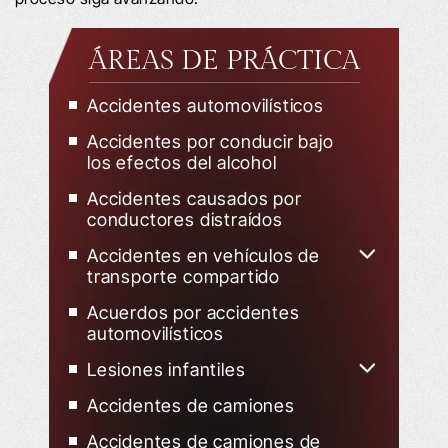
ÁREAS DE PRÁCTICA
Accidentes automovilísticos
Accidentes por conducir bajo
los efectos del alcohol
Accidentes causados por
conductores distraídos
Accidentes en vehículos de
transporte compartido
Accidentes de Uber
Acuerdos por accidentes
automovilísticos
Accidentes de Lyft
Lesiones infantiles
Niño herido en un accidente de
Accidentes de camiones
tráfico
Accidentes de camiones de