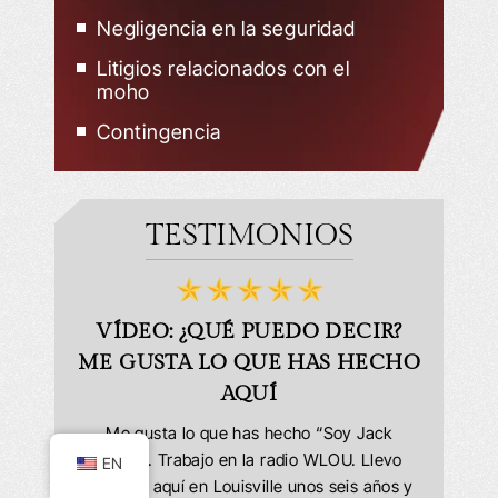
Negligencia en la seguridad
Litigios relacionados con el
moho
Contingencia
TESTIMONIOS
BLES!
VÍDEO: ¿QUÉ PUEDO DECIR?
VÍ
ME GUSTA LO QUE HAS HECHO
e encargó
AQUÍ
as y dudas
Muy satis
personas
Office h
Me gusta lo que has hecho “Soy Jack
 fueron
cuando ib
McKay. Trabajo en la radio WLOU. Llevo
EN
les. Mi
del veh
viviendo aquí en Louisville unos seis años y