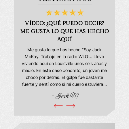
BLES!
VÍDEO: ¿QUÉ PUEDO DECIR?
VÍ
ME GUSTA LO QUE HAS HECHO
e encargó
AQUÍ
as y dudas
Muy satis
personas
Office h
Me gusta lo que has hecho “Soy Jack
 fueron
cuando ib
McKay. Trabajo en la radio WLOU. Llevo
les. Mi
del veh
viviendo aquí en Louisville unos seis años y
ste año y
resul
medio. En este caso concreto, un joven me
aravilloso
tuvimos
chocó por detrás. El golpe fue bastante
 agradezco
exp
fuerte y sentí como si mi cuello estuviera…
. Cada vez
- Marr
- Jack M