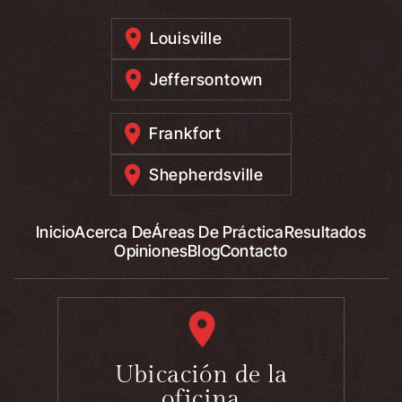
Louisville
Jeffersontown
Frankfort
Shepherdsville
Inicio
Acerca De
Áreas De Práctica
Resultados
Opiniones
Blog
Contacto
Ubicación de la
oficina