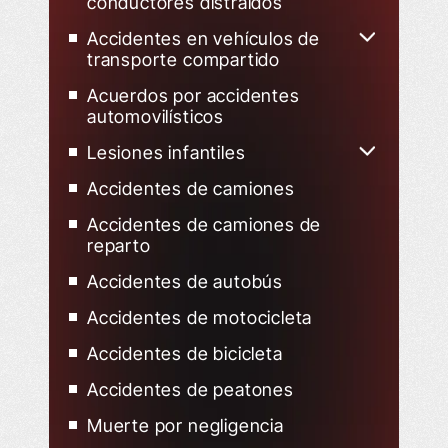
conductores distraídos
Accidentes en vehículos de
transporte compartido
Accidentes de Uber
Acuerdos por accidentes
automovilísticos
Accidentes de Lyft
Lesiones infantiles
Niño herido en un accidente de
Accidentes de camiones
tráfico
Accidentes de camiones de
reparto
Accidentes de autobús
Accidentes de motocicleta
Accidentes de bicicleta
Accidentes de peatones
Muerte por negligencia