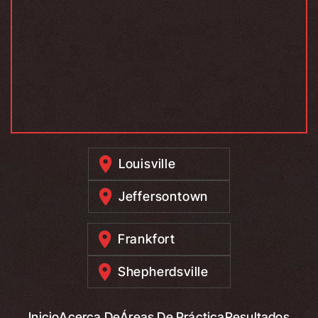
Louisville
Jeffersontown
Frankfort
Shepherdsville
Inicio
Acerca De
Áreas De Práctica
Resultados