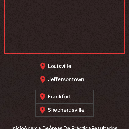
Louisville
Jeffersontown
Frankfort
Shepherdsville
Inicio
Acerca De
Áreas De Práctica
Resultados