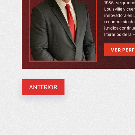
1986, se graduó
Louisville y cu
innovadora en l
reconocimientos
jurídica contin
literarios de la
VER PERF
ANTERIOR