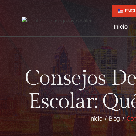
ENGL
Inicio
Consejos De
Escolar: Qu
Inicio
/
Blog
/
Con