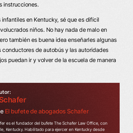
s instrucciones.
fantiles en Kentucky, sé que es difícil
involucrados niños. No hay nada de malo en
pero también es buena idea enseñarles algunas
 conductores de autobús y las autoridades
jos puedan ir y volver de la escuela de manera
utor:
Schafer
de
El bufete de abogados Schafer
fer es el fundador del bufete The Schafer Law Office, con
lle, Kentucky. Habilitado para ejercer en Kentucky desde