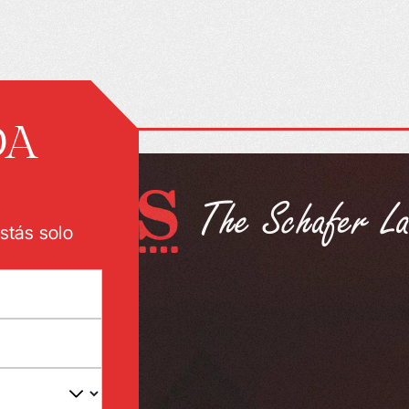
DA
stás solo