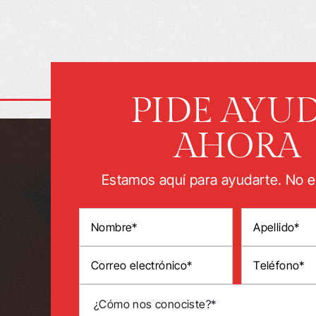
PIDE AYU
AHORA
Estamos aquí para ayudarte. No e