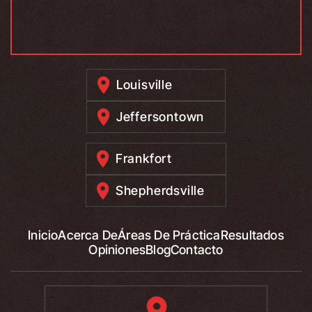
Louisville
Jeffersontown
Frankfort
Shepherdsville
Inicio
Acerca De
Áreas De Práctica
Resultados
Opiniones
Blog
Contacto