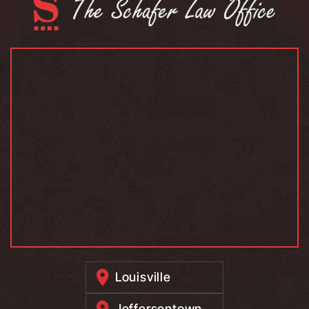
Louisville
Jeffersontown