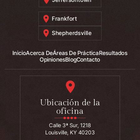
Frankfort
Shepherdsville
Inicio
Acerca De
Áreas De Práctica
Resultados
Opiniones
Blog
Contacto
Ubicación de la
oficina
Calle 3ª Sur, 1218
Louisville, KY 40203