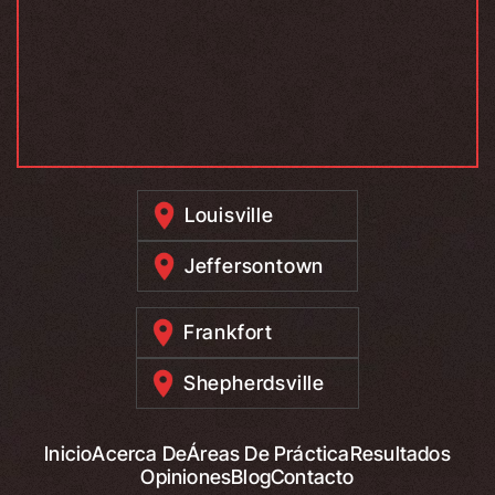
Louisville
Jeffersontown
Frankfort
Shepherdsville
Inicio
Acerca De
Áreas De Práctica
Resultados
Opiniones
Blog
Contacto