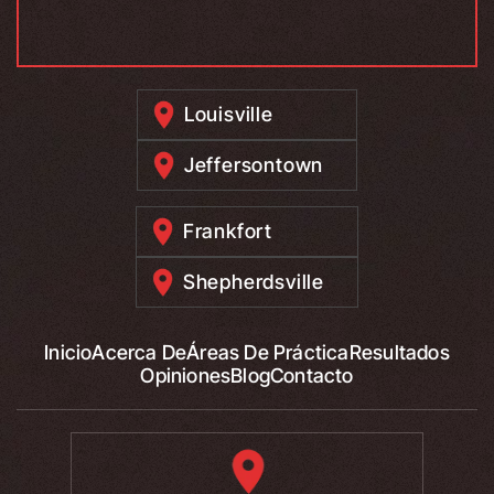
Louisville
Jeffersontown
Frankfort
Shepherdsville
Inicio
Acerca De
Áreas De Práctica
Resultados
Opiniones
Blog
Contacto