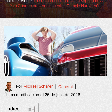
Inicio
/
Blog
/
La Semana Nacional De La Seguridad Vial
Para Conductores Adolescentes Cumple Nueve Años
Por
Michael Schafer
|
General
|
Última modificación el 25 de julio de 2026
Índice