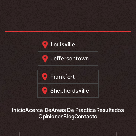
Louisville
Jeffersontown
Frankfort
Shepherdsville
Inicio
Acerca De
Áreas De Práctica
Resultados
Opiniones
Blog
Contacto