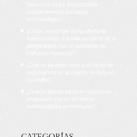
Derechos de los arrendatarios
cuando el moho les causa
enfermedades
¿Cómo responder a una oferta de
indemnización a la baja por parte de la
aseguradora tras un accidente de
tráfico en Kentucky?
¿Qué no se debe decir a un perito de
seguros tras un accidente de auto en
Louisville?
¿Cuánto tiempo tarda en resolverse
un acuerdo por un accidente
automovilístico en Kentucky?