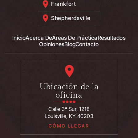
Frankfort
Shepherdsville
Inicio
Acerca De
Áreas De Práctica
Resultados
Opiniones
Blog
Contacto
Ubicación de la
oficina
Calle 3ª Sur, 1218
Louisville, KY 40203
CÓMO LLEGAR