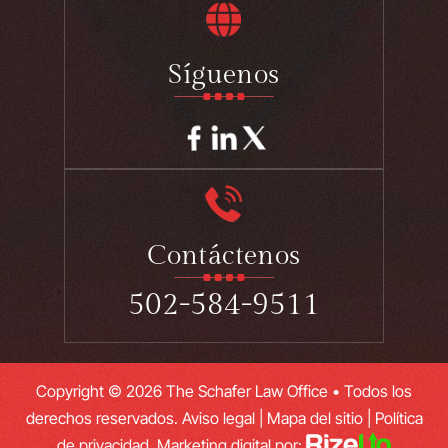
Síguenos
Contáctenos
502-584-9511
Copyright © 2026 The Schafer Law Office • Todos los
derechos reservados.
Aviso legal
|
Mapa del sitio
|
Política
de privacidad.
Marketing digital por: