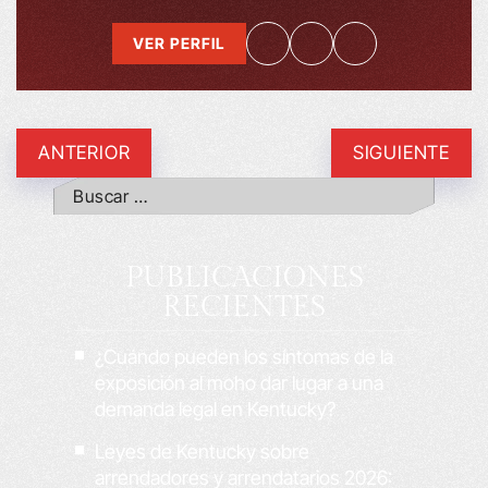
VER PERFIL
ANTERIOR
SIGUIENTE
PUBLICACIONES
RECIENTES
¿Cuándo pueden los síntomas de la
exposición al moho dar lugar a una
demanda legal en Kentucky?
Leyes de Kentucky sobre
arrendadores y arrendatarios 2026: