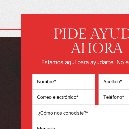
PIDE AYU
AHORA
Estamos aquí para ayudarte. No e