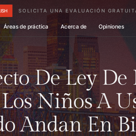
SOLICITA UNA EVALUACIÓN GRATUIT
ISH
Áreas de práctica
Acerca de
Opiniones
cto De Ley De
 Los Niños A U
o Andan En Bic