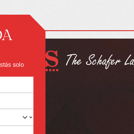
DA
stás solo