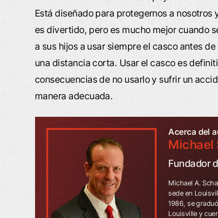
Está diseñado para protegernos a nosotros y
es divertido, pero es mucho mejor cuando se
a sus hijos a usar siempre el casco antes de 
una distancia corta. Usar el casco es defin
consecuencias de no usarlo y sufrir un acci
manera adecuada.
Acerca del a
Michael 
Fundador 
Michael A. Scha
sede en Louisvi
1986, se graduó
Louisville y cu