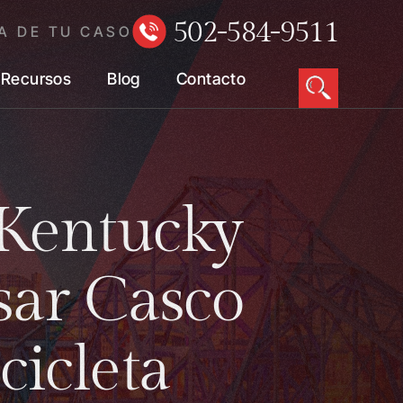
502-584-9511
A DE TU CASO
Recursos
Blog
Contacto
 Kentucky
sar Casco
icleta