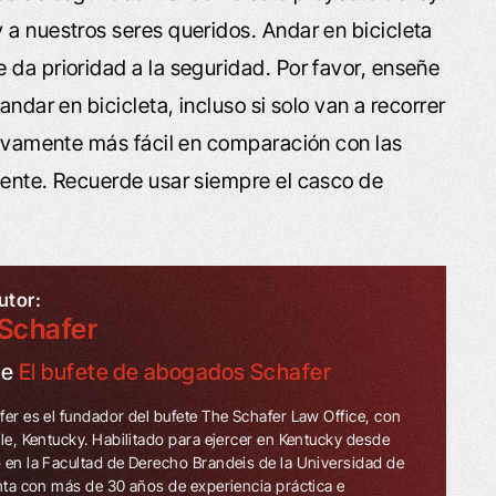
 a nuestros seres queridos. Andar en bicicleta
 da prioridad a la seguridad. Por favor, enseñe
andar en bicicleta, incluso si solo van a recorrer
itivamente más fácil en comparación con las
dente. Recuerde usar siempre el casco de
utor:
Schafer
de
El bufete de abogados Schafer
fer es el fundador del bufete The Schafer Law Office, con
lle, Kentucky. Habilitado para ejercer en Kentucky desde
 en la Facultad de Derecho Brandeis de la Universidad de
enta con más de 30 años de experiencia práctica e