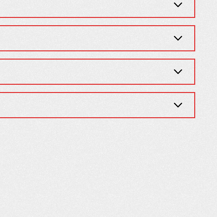
condolencias. ¡Se lo agradezco
obby
muchísimo! Un servicio de calida
Cada vez que…
- Kimberly T.