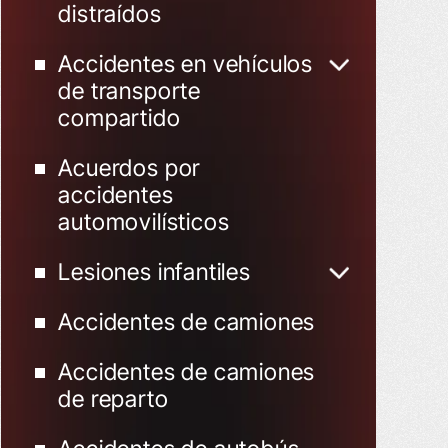
distraídos
Accidentes en vehículos
de transporte
compartido
Accidentes de Uber
Acuerdos por
Accidentes de Lyft
accidentes
automovilísticos
Lesiones infantiles
Niño herido en un
Accidentes de camiones
accidente de tráfico
Accidentes de camiones
de reparto