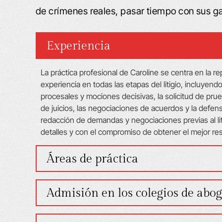
de crímenes reales, pasar tiempo con sus g
Experiencia
VÍDEO: ESTOY MUY, MUY
VÍDEO: ME S
La práctica profesional de Caroline se centra en la
experiencia en todas las etapas del litigio, incluyendo
CONTENTO
ESTUVIERA 
procesales y mociones decisivas, la solicitud de prue
FAMILIARE
stoy muy satisfecho: “Me mordió un
de juicios, las negociaciones de acuerdos y la defens
redacción de demandas y negociaciones previas al lit
Cómo lidiar con am
erro y sentí que el perito del seguro
detalles y con el compromiso de obtener el mejor res
buen amigo Willar
o estaba siendo sincero conmigo en
enfrente de mi 
anto a lo que me correspondía y a la
Áreas de práctica
tus servicios. Me d
ención médica. Busqué en Internet y
Él había trabaja
contré su sitio web. Me gustó lo que
Admisión en los colegios de abo
llamarte. Tuve u
leí, y ustedes me respondieron…
cerca 