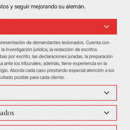
atos y seguir mejorando su alemán.
ENTÍ COMO SI
¡PROFESIONALES Y AMABL
 representación de demandantes lesionados. Cuenta con
 la investigación jurídica, la redacción de escritos
TRATANDO CON
El bufete de abogados Schafer 
bas por escrito, las declaraciones juradas, la preparación
S Y AMIGOS
a ante los tribunales; además, tiene experiencia en la
encargó de responder a todas m
igio. Aborda cada caso prestando especial atención a los
igos y familiares “Mi
preguntas y dudas de manera
ultado posible para cada cliente.
d D., que vive justo
excelente. Todas las personas con
casa, me recomendó
que traté en la oficina fueron
ijo que eras el mejor.
sumamente profesionales y amabl
do contigo y decidí
Mi esposo falleció a principios de 
gados
n accidente de auto
año y Leta me envió por correo un l
de Cane…
maravilloso junto con sus