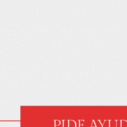
LO QUE NO SAB
CONTRATACI
SEGURO DE 
PUEDE PERJ
PIDE AYU