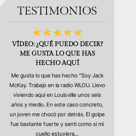
TESTIMONIOS
ES!
VÍDEO: ¿QUÉ PUEDO DECIR?
VÍDEO
ME GUSTA LO QUE HAS
se
HECHO AQUÍ
Muy sati
is
Me gusta lo que has hecho “Soy Jack
Schafer La
McKay. Trabajo en la radio WLOU. Llevo
porque me c
 las
viviendo aquí en Louisville unos seis
auto y t
años y medio. En este caso concreto,
vehículo qu
es.
un joven me chocó por detrás. El golpe
resultamos 
este
fue bastante fuerte y sentí como si mi
tuvimos qu
ibro
cuello estuviera…
una experi