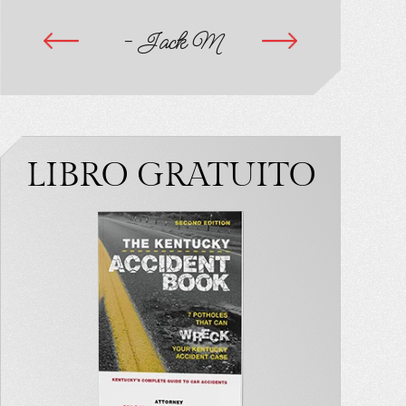
- Jack M
-
d.
A
LIBRO GRATUITO