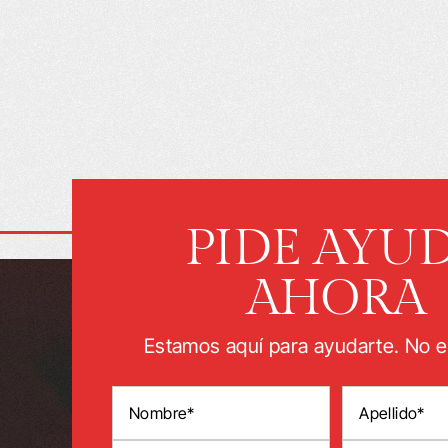
PIDE AYU
AHORA
Estamos aquí para ayudarte. No e