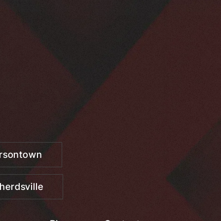
ersontown
herdsville