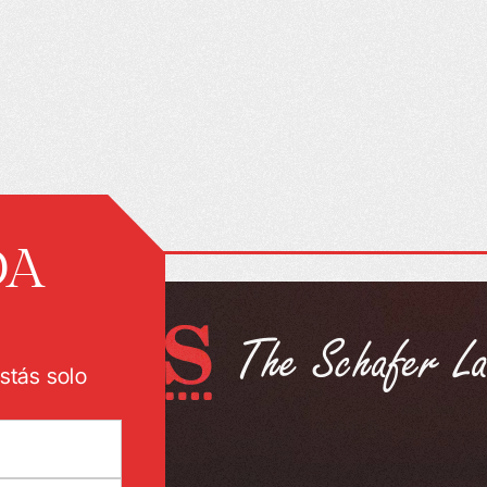
DA
stás solo