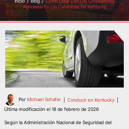
Inicio
/
Blog
/
Cómo Lidiar Con Los Conductores
Agresivos En Las Carreteras De Kentucky
Por
Michael Schafer
|
Conducir en Kentucky
|
Última modificación el 18 de febrero de 2026
Según la Administración Nacional de Seguridad del