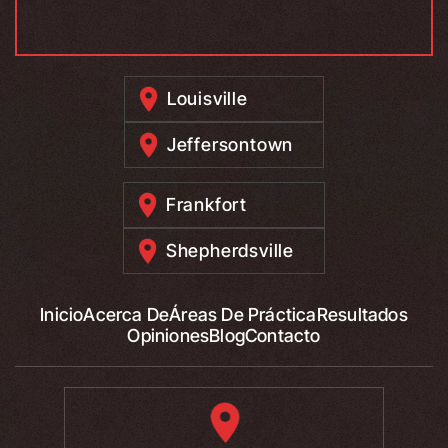
Louisville
Jeffersontown
Frankfort
Shepherdsville
Inicio
Acerca De
Áreas De Práctica
Resultados
Opiniones
Blog
Contacto