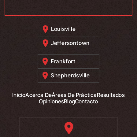
Louisville
Jeffersontown
Frankfort
Shepherdsville
Inicio
Acerca De
Áreas De Práctica
Resultados
Opiniones
Blog
Contacto