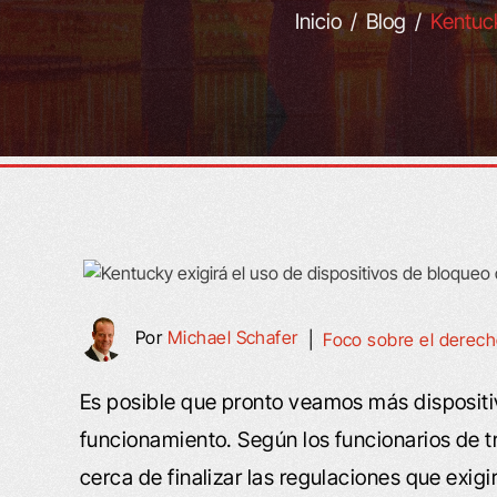
Inicio
/
Blog
/
Kentuck
Por
Michael Schafer
|
Foco sobre el derec
Es posible que pronto veamos más disposit
funcionamiento. Según los funcionarios de 
cerca de finalizar las regulaciones que exigi