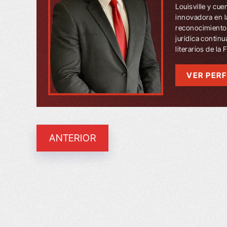
Louisville y cu
innovadora en l
reconocimientos
jurídica contin
literarios de la
VER PERF
ANTERIOR