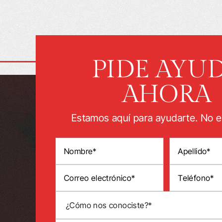
PIDE AYU
AHORA
Estamos aquí para ayudarte. No e