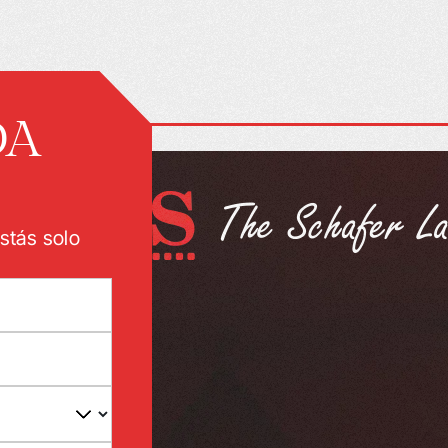
DA
stás solo