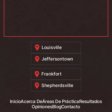
Louisville
Jeffersontown
Frankfort
Shepherdsville
Inicio
Acerca De
Áreas De Práctica
Resultados
Opiniones
Blog
Contacto