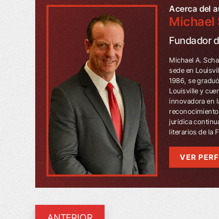
Acerca del a
Michael 
Fundador 
Michael A. Scha
sede en Louisvi
1986, se graduó
Louisville y cu
innovadora en l
reconocimientos
jurídica contin
literarios de la
VER PERF
ANTERIOR