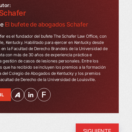
utor:
Schafer
de
El bufete de abogados Schafer
fer es el fundador del bufete The Schafer Law Office, con
lle, Kentucky. Habilitado para ejercer en Kentucky desde
 en la Facultad de Derecho Brandeis de la Universidad de
enta con más de 30 años de experiencia práctica e
a gestión de casos de lesiones personales. Entre los
 que ha recibido se incluyen los premios a la formación
ua del Colegio de Abogados de Kentucky y los premios
 Facultad de Derecho de la Universidad de Louisville.
IL
SIGUIENTE