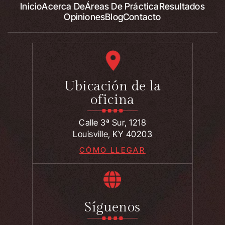
Inicio
Acerca De
Áreas De Práctica
Resultados
Opiniones
Blog
Contacto
Ubicación de la
oficina
Calle 3ª Sur, 1218
Louisville, KY 40203
CÓMO LLEGAR
Síguenos