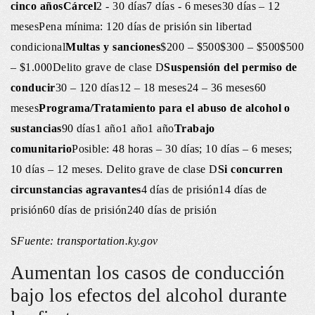
cinco años
Cárcel
2 - 30 días7 días - 6 meses30 días – 12
mesesPena mínima: 120 días de prisión sin libertad
condicional
Multas y sanciones
$200 – $500$300 – $500$500
– $1.000Delito grave de clase D
Suspensión del permiso de
conducir
30 – 120 días12 – 18 meses24 – 36 meses60
meses
Programa/Tratamiento para el abuso de alcohol o
sustancias
90 días1 año1 año1 año
Trabajo
comunitario
Posible: 48 horas – 30 días; 10 días – 6 meses;
10 días – 12 meses. Delito grave de clase D
Si concurren
circunstancias agravantes
4 días de prisión14 días de
prisión60 días de prisión240 días de prisión
S
Fuente: transportation.ky.gov
Aumentan los casos de conducción
bajo los efectos del alcohol durante