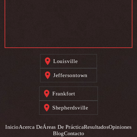
Louisville
Jeffersontown
Frankfort
Shepherdsville
Inicio
Acerca De
Áreas De Práctica
Resultados
Opiniones
Blog
Contacto