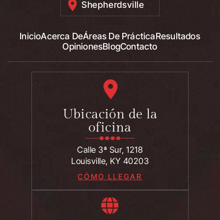
Shepherdsville
Inicio
Acerca De
Áreas De Práctica
Resultados
Opiniones
Blog
Contacto
Ubicación de la
oficina
Calle 3ª Sur, 1218
Louisville, KY 40203
CÓMO LLEGAR