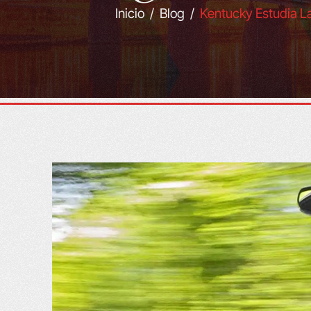
Inicio
/
Blog
/
Kentucky Estudia L