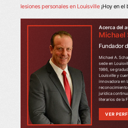
lesiones personales en Louisville
¡Hoy en el
Acerca del a
Michael 
Fundador 
Michael A. Scha
sede en Louisvi
1986, se graduó
Louisville y cu
innovadora en l
reconocimientos
jurídica contin
literarios de la
VER PERF