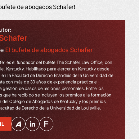
 bufete de abogados Schafer!
utor:
Schafer
de
El bufete de abogados Schafer
fer es el fundador del bufete The Schafer Law Office, con
lle, Kentucky. Habilitado para ejercer en Kentucky desde
 en la Facultad de Derecho Brandeis de la Universidad de
enta con más de 30 años de experiencia práctica e
a gestión de casos de lesiones personales. Entre los
 que ha recibido se incluyen los premios a la formación
ua del Colegio de Abogados de Kentucky y los premios
 Facultad de Derecho de la Universidad de Louisville.
IL