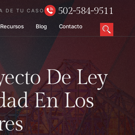
502-584-9511
A DE TU CASO
Recursos
Blog
Contacto
yecto De Ley
dad En Los
res