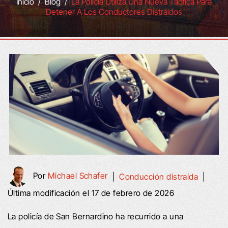
Inicio
/
Blog
/
La Policía Utiliza Una Nueva Táctica Para
Detener A Los Conductores Distraídos
Por
Michael Schafer
|
Conducción distraída
|
Última modificación el 17 de febrero de 2026
La policía de San Bernardino ha recurrido a una