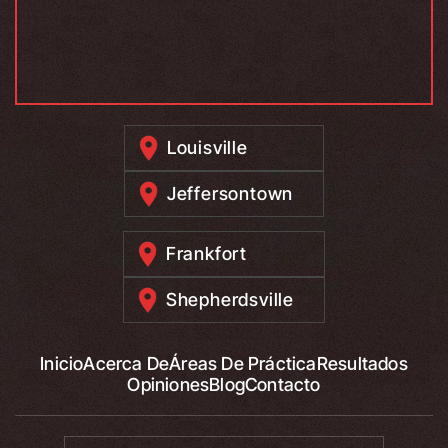
Louisville
Jeffersontown
Frankfort
Shepherdsville
Inicio
Acerca De
Áreas De Práctica
Resultados
Opiniones
Blog
Contacto