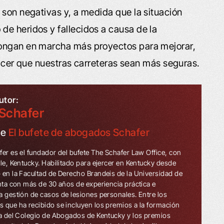
 son negativas y, a medida que la situación
e heridos y fallecidos a causa de la
pongan en marcha más proyectos para mejorar,
 hacer que nuestras carreteras sean más seguras.
utor:
Schafer
de
El bufete de abogados Schafer
fer es el fundador del bufete The Schafer Law Office, con
lle, Kentucky. Habilitado para ejercer en Kentucky desde
 en la Facultad de Derecho Brandeis de la Universidad de
enta con más de 30 años de experiencia práctica e
a gestión de casos de lesiones personales. Entre los
 que ha recibido se incluyen los premios a la formación
ua del Colegio de Abogados de Kentucky y los premios