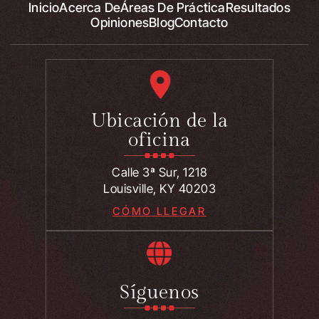
Inicio
Acerca De
Áreas De Práctica
Resultados
Opiniones
Blog
Contacto
Ubicación de la
oficina
Calle 3ª Sur, 1218
Louisville, KY 40203
CÓMO LLEGAR
Síguenos