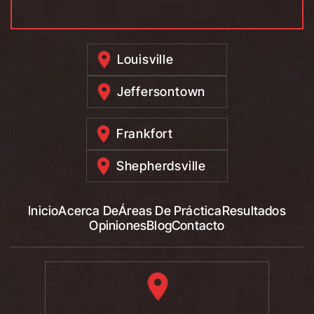
Louisville
Jeffersontown
Frankfort
Shepherdsville
Inicio
Acerca De
Áreas De Práctica
Resultados
Opiniones
Blog
Contacto