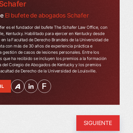
Schafer
de
El bufete de abogados Schafer
fer es el fundador del bufete The Schafer Law Office, con
lle, Kentucky. Habilitado para ejercer en Kentucky desde
 en la Facultad de Derecho Brandeis de la Universidad de
enta con más de 30 años de experiencia práctica e
a gestión de casos de lesiones personales. Entre los
 que ha recibido se incluyen los premios a la formación
ua del Colegio de Abogados de Kentucky y los premios
 Facultad de Derecho de la Universidad de Louisville.
IL
SIGUIENTE