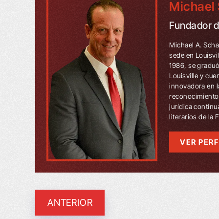
Michael 
Fundador 
Michael A. Scha
sede en Louisvi
1986, se graduó
Louisville y cu
innovadora en l
reconocimientos
jurídica contin
literarios de la
VER PERF
ANTERIOR