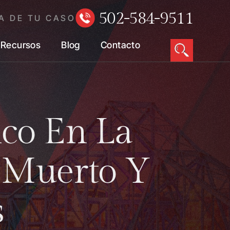
502-584-9511
A DE TU CASO
Recursos
Blog
Contacto
ico En La
n Muerto Y
s