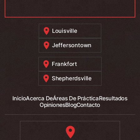
Louisville
Jeffersontown
Frankfort
Shepherdsville
Inicio
Acerca De
Áreas De Práctica
Resultados
Opiniones
Blog
Contacto