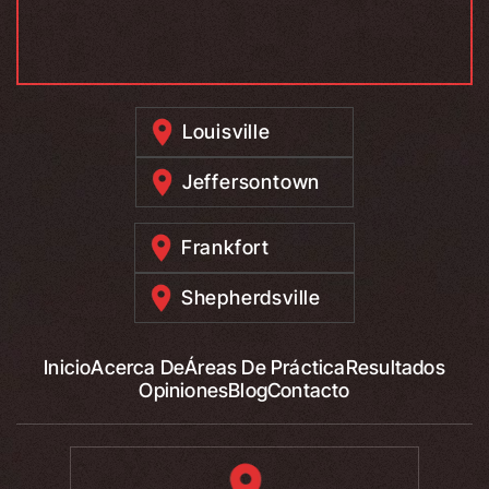
Louisville
Jeffersontown
Frankfort
Shepherdsville
Inicio
Acerca De
Áreas De Práctica
Resultados
Opiniones
Blog
Contacto