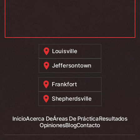
Louisville
Jeffersontown
Frankfort
Shepherdsville
Inicio
Acerca De
Áreas De Práctica
Resultados
Opiniones
Blog
Contacto