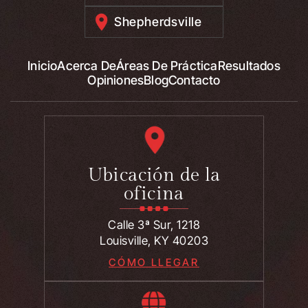
Shepherdsville
Inicio
Acerca De
Áreas De Práctica
Resultados
Opiniones
Blog
Contacto
Ubicación de la
oficina
Calle 3ª Sur, 1218
Louisville, KY 40203
CÓMO LLEGAR