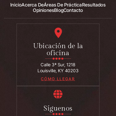
Inicio
Acerca De
Áreas De Práctica
Resultados
Opiniones
Blog
Contacto
Ubicación de la
oficina
Calle 3ª Sur, 1218
Louisville, KY 40203
CÓMO LLEGAR
Síguenos