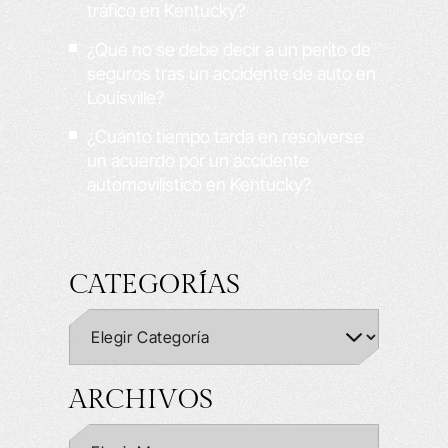
tráfico en Kentucky?
¿Qué no se debe decir a un perito de
seguros tras un accidente de auto en
Louisville?
¿Cuánto tiempo tarda en resolverse
un acuerdo por un accidente
automovilístico en Kentucky?
CATEGORÍAS
ARCHIVOS