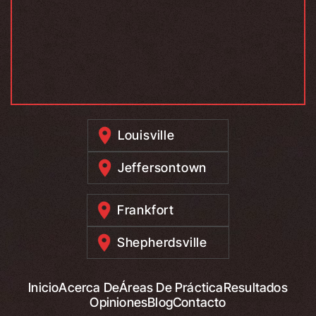
Louisville
Jeffersontown
Frankfort
Shepherdsville
Inicio
Acerca De
Áreas De Práctica
Resultados
Opiniones
Blog
Contacto