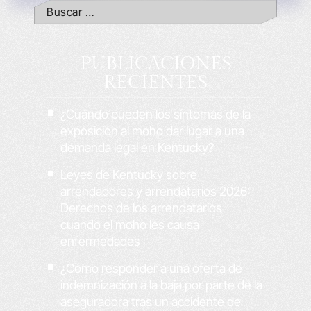
PUBLICACIONES
RECIENTES
¿Cuándo pueden los síntomas de la
exposición al moho dar lugar a una
demanda legal en Kentucky?
Leyes de Kentucky sobre
arrendadores y arrendatarios 2026:
Derechos de los arrendatarios
cuando el moho les causa
enfermedades
¿Cómo responder a una oferta de
indemnización a la baja por parte de la
aseguradora tras un accidente de