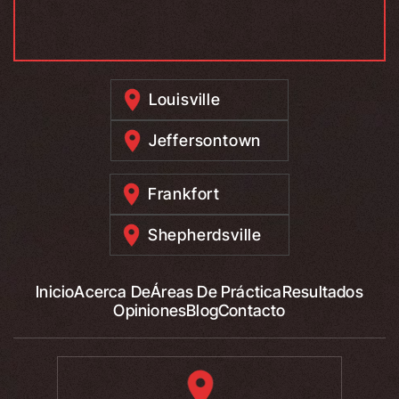
Louisville
Jeffersontown
Frankfort
Shepherdsville
Inicio
Acerca De
Áreas De Práctica
Resultados
Opiniones
Blog
Contacto