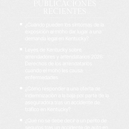
PUBLICACIONES
RECIENTES
¿Cuándo pueden los síntomas de la
exposición al moho dar lugar a una
demanda legal en Kentucky?
Leyes de Kentucky sobre
arrendadores y arrendatarios 2026:
Derechos de los arrendatarios
cuando el moho les causa
enfermedades
¿Cómo responder a una oferta de
indemnización a la baja por parte de la
aseguradora tras un accidente de
tráfico en Kentucky?
¿Qué no se debe decir a un perito de
seguros tras un accidente de auto en