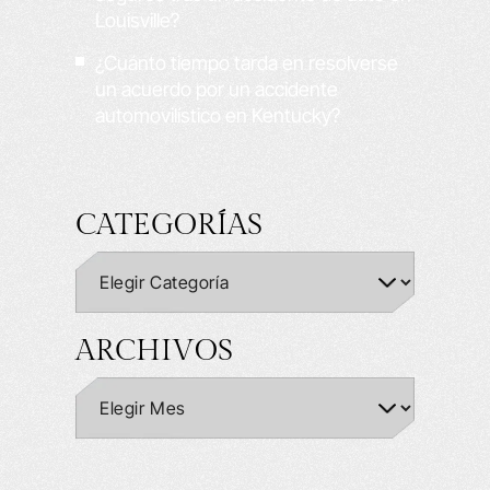
Louisville?
¿Cuánto tiempo tarda en resolverse
un acuerdo por un accidente
automovilístico en Kentucky?
CATEGORÍAS
ARCHIVOS