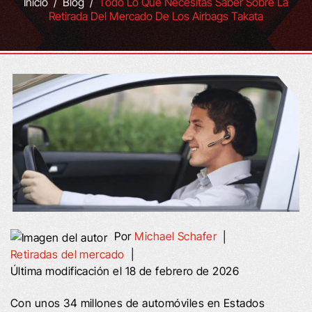
Inicio
/
Blog
/
Todo Lo Que Necesitas Saber Sobre La
Retirada Del Mercado De Los Airbags Takata
Por
Michael Schafer
|
Retiradas del mercado
|
Última modificación el 18 de febrero de 2026
Con unos 34 millones de automóviles en Estados