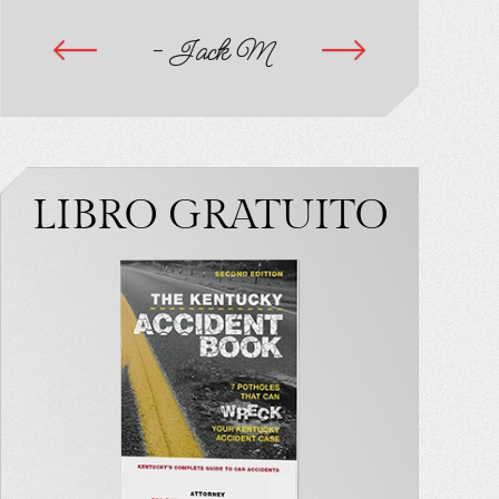
- Jack M
-
d.
A
LIBRO GRATUITO