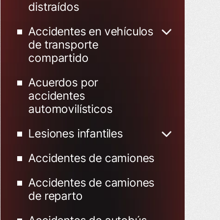
distraídos
Accidentes en vehículos
de transporte
compartido
Accidentes de Uber
Acuerdos por
Accidentes de Lyft
accidentes
automovilísticos
Lesiones infantiles
Niño herido en un
Accidentes de camiones
accidente de tráfico
Accidentes de camiones
de reparto