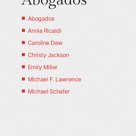
LO QUE NO SAB
Abogados
CONTRATACI
Annia Ricaldi
SEGURO DE 
PUEDE PERJ
Caroline Dew
Christy Jackson
Emily Miller
Michael F. Lawrence
Michael Schafer