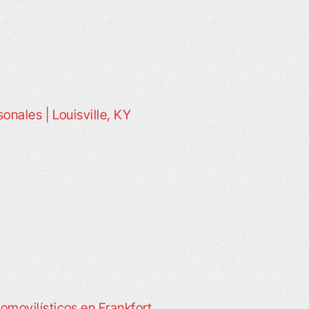
nales | Louisville, KY
movilísticos en Frankfort