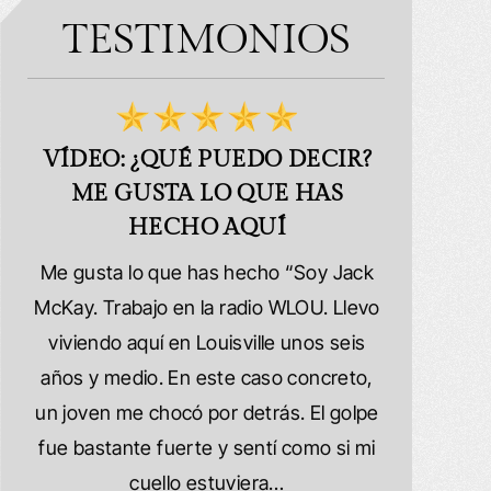
TESTIMONIOS
ES!
VÍDEO: ¿QUÉ PUEDO DECIR?
VÍDEO
ME GUSTA LO QUE HAS
se
HECHO AQUÍ
Muy sati
is
Me gusta lo que has hecho “Soy Jack
Schafer La
McKay. Trabajo en la radio WLOU. Llevo
porque me c
 las
viviendo aquí en Louisville unos seis
auto y t
años y medio. En este caso concreto,
vehículo qu
es.
un joven me chocó por detrás. El golpe
resultamos 
este
fue bastante fuerte y sentí como si mi
tuvimos qu
ibro
cuello estuviera…
una experi