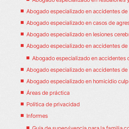
Abogado especializado en accidentes de 
Abogado especializado en casos de agresi
Abogado especializado en lesiones cerebr
VÍDEO: ESTOY MUY, MUY
VÍDEO: ME S
Abogado especializado en accidentes de 
CONTENTO
ESTUVIERA 
Abogado especializado en accidentes d
FAMILIARE
stoy muy satisfecho: “Me mordió un
Abogado especializado en accidentes de U
Cómo lidiar con am
erro y sentí que el perito del seguro
buen amigo Willar
o estaba siendo sincero conmigo en
Abogado especializado en homicidio culpo
enfrente de mi 
anto a lo que me correspondía y a la
Áreas de práctica
tus servicios. Me d
ención médica. Busqué en Internet y
Política de privacidad
Él había trabaja
contré su sitio web. Me gustó lo que
Informes
llamarte. Tuve u
leí, y ustedes me respondieron…
cerca 
Guía de supervivencia para la familia 