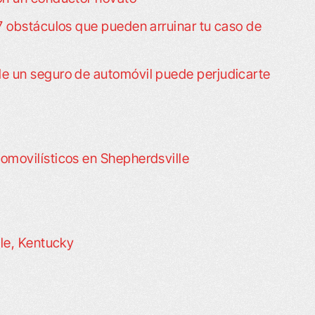
condolencias. ¡Se lo agradezco
 7 obstáculos que pueden arruinar tu caso de
obby
muchísimo! Un servicio de calida
Cada vez que…
de un seguro de automóvil puede perjudicarte
- Kimberly T.
omovilísticos en Shepherdsville
lle, Kentucky