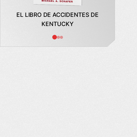
EL LIBRO DE ACCIDENTES DE
LO QUE
KENTUCKY
CON
SEG
PUE